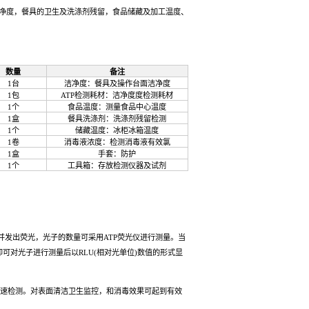
卫生及环境安全风险的快速检测，可实现对加工环境的洁净度，餐
规格型号
数量
YG-A
1台
20条/包
1包
KT900(-50-200℃)
1个
试剂
50次/盒
1盒