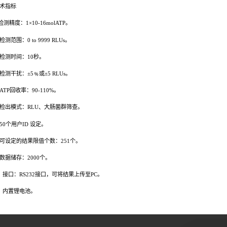
（1）结果定量显示。
（2）检测快速实时，10秒钟出结果。
（3）手持式现场方便操作。
（4）液晶显示屏，直观显示。
（5）内置自校正光源，提高检测准确性。
（6）参数灵活配置，可光标键输入数据。
（7）低功耗功耗，电池使用时间长。
（8）操作简便，人机界面友好。
（9）检测结果自动判断，提高效率。