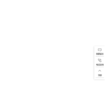
UT-300S（-32-400℃）
1个
50-2000mg/L
1卷
丁腈50双
1盒
350*270*110 mm
1个
介绍
发光反应来测定ATP的存在与否。反应期间荧光素被氧化并发出荧
高，发散出的光子也就越多。ATP荧光检测仪在10秒内即可对光子
测食品企业环境、餐厅厨房、饮用水等表面洁净度微生物的快速检测
品加工场所最快捷最简单的一种手段。