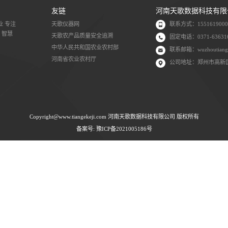
（10）控制智能网络化，数据可通过USB
（11）数据显示/输出  RLU、CFU（C
（12）对操作环境无特殊要求，适用于室
3、技术指标
（1）检测精度：1×10-16molATP。
（2）检测范围：0 to 9999 RLUs。
（3）检测时间：10秒。
（4）检测干扰：±5﹪或±5 RLUs。
（5）ATP回收率：90-110%。
（6）检出模式：RLU、大肠菌群筛查。