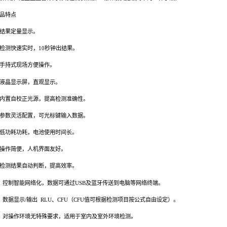
5
红外测温仪
6
有效氯检测试纸
7
一次性实验手套
8
便携式铝合金箱
三、YG-A型ATP荧光检测仪
1、原理：
采用ATP与荧光素-荧光素酶复合物的生物
表面有目标微生物存在时，对应的ATP含量就越
示。
YG-A型ATP荧光检测仪可用于快速检
快捷的监测作用，是卫生监督部门现场检测食
2、产品特点