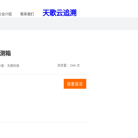
心
解决方案
案例中心
新闻&技术
企业介绍
学校食堂卫生安全检测箱
发布时间：
2024/07/29 14:28
发布者：
天歌
全国热线
15516190009